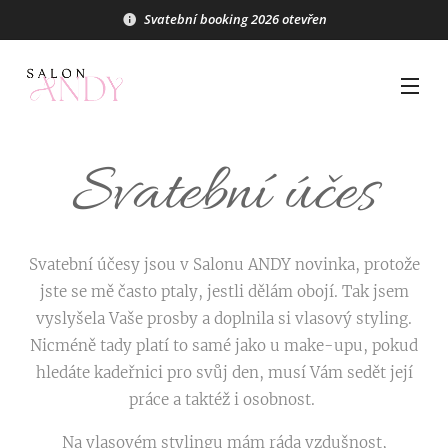
Svatební booking 2026 otevřen
Svatební účes
Svatební účesy jsou v Salonu ANDY novinka, protože
jste se mě často ptaly, jestli dělám obojí. Tak jsem
vyslyšela Vaše prosby a doplnila si vlasový styling.
Nicméně tady platí to samé jako u make-upu, pokud
hledáte kadeřnici pro svůj den, musí Vám sedět její
práce a taktéž i osobnost.
Na vlasovém stylingu mám ráda vzdušnost,