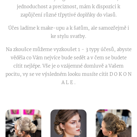
jednoduchost a preciznost, mám k dispozici k
zapůjčení různé třpytivé doplňky do vlasů.
Účes ladíme k make-upu a k šatům, ale samozřejmě i
ke stylu svatby.
Na zkoušce můžeme vyzkoušet 1 - 3 typy účesů, abyste
věděla co Vám nejvíce bude sedět a v čem se budete
cítit nejlépe. Vše je o vzájemné domluvě a Vašem
pocitu, vy se ve výsledném looku musíte cítit D O K O N
A L E .