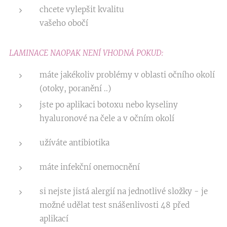
chcete vylepšit kvalitu
vašeho obočí
LAMINACE NAOPAK NENÍ VHODNÁ POKUD:
máte jakékoliv problémy v oblasti očního okolí
(otoky, poranění ..)
jste po aplikaci botoxu nebo kyseliny
hyaluronové na čele a v očním okolí
užíváte antibiotika
máte infekční onemocnění
si nejste jistá alergií na jednotlivé složky - je
možné udělat test snášenlivosti 48 před
aplikací