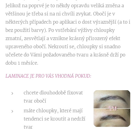
Jelikož na poprvé je to někdy opravdu veliká změna a
většinou je třeba si na ni chvíli zvykat. Obočí je v
některých případech po aplikaci o dost výraznější (a to i
bez použití barvy). Po vstřebání výživy chloupky
zmatní, zesvětlají a vznikne krásný přirozený efekt
upraveného obočí. Nekroutí se, chloupky si snadno
učešete do Vámi požadovaného tvaru a krásně drží po
dobu 1 měsíce.
LAMINACE JE PRO VÁS VHODNÁ POKUD:
chcete dlouhodobě fixovat
tvar obočí
máte chloupky, které mají
tendenci se kroutit a nedrží
tvar