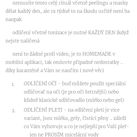
👉🏼 nemusíte tento celý rituál včetně peelingu a masky
dělat každý den, ale 1x týdně to na škodu určitě není ba
naopak
👉🏼 odlíčení včetně tonizace je nutné KAŽDÝ DEN ikdyž
nejste nalíčená
❤️ není to žádné profi video, je to HOMEMADE v
mobilní aplikaci, tak omluvte případné nedostatky ..
díky karanténě a Vám se naučím i nové věci 🤩
ODLÍČENÍ OČÍ - buď můžete použit speciální
odličovač na oči (je pro oči šetrnější) nebo
klidně klasické odličovadlo (mléko nebo gel)
ODLÍČENÍ PLETI - na odlíčení pleti je více
variant, jsou mléka, gely, čistící pěny .. záleží
co Vám vyhovuje a co je nejlepší pro Vaši pleť-
❗️jen ne PROSÍM micelární vody ❗️