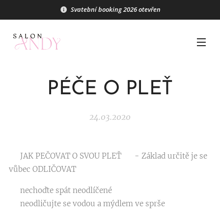
Svatební booking 2026 otevřen
PÉČE O PLEŤ
24.03.2020
🆘 JAK PEČOVAT O SVOU PLEŤ 🆘 - Základ určitě je se
vůbec ODLIČOVAT ❗️
❌ nechoďte spát neodlíčené
❌ neodličujte se vodou a mýdlem ve sprše