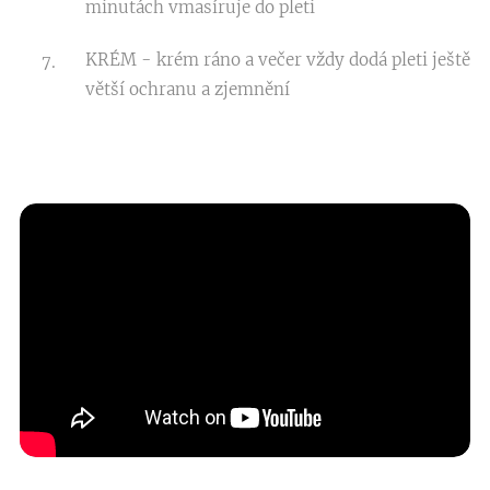
minutách vmasíruje do pleti
KRÉM - krém ráno a večer vždy dodá pleti ještě
větší ochranu a zjemnění