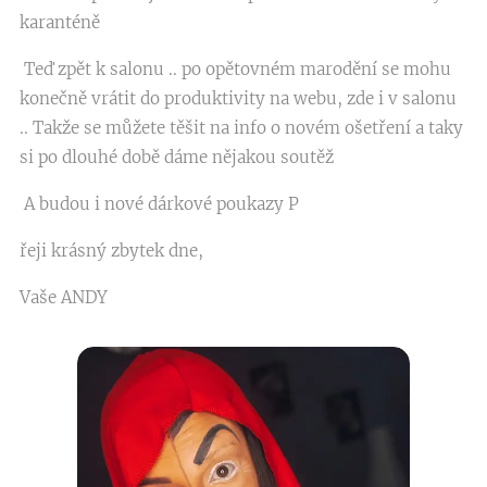
karanténě
Teď zpět k salonu .. po opětovném marodění se mohu
konečně vrátit do produktivity na webu, zde i v salonu
.. Takže se můžete těšit na info o novém ošetření a taky
si po dlouhé době dáme nějakou soutěž
A budou i nové dárkové poukazy P
řeji krásný zbytek dne,
Vaše ANDY