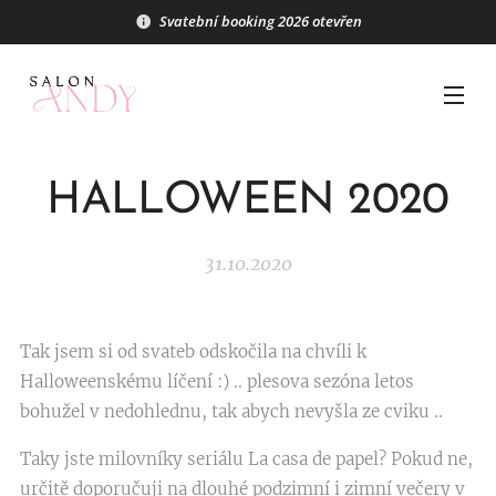
Svatební booking 2026 otevřen
HALLOWEEN 2020
31.10.2020
Tak jsem si od svateb odskočila na chvíli k
Halloweenskému líčení :) .. plesova sezóna letos
bohužel v nedohlednu, tak abych nevyšla ze cviku ..
Taky jste milovníky seriálu La casa de papel? Pokud ne,
určitě doporučuji na dlouhé podzimní i zimní večery v