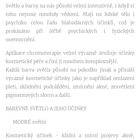
Světlo a barvy na nás působí velmi intenzivně, i když si
toho nejsme mnohdy vědomi. Mají na lidské tělo i
psychiku celou řadu blahodárných účinků, což je
prokázáno při léčbě psychických i fyzických
onemocnění.
Aplikace chromoterapie velmi výrazně zesiluje účinky
kosmetické péče a činí ji mnohem komplexnější.
Každá barva světla působí na pokožku jinak a přináší
výrazné kosmetické účinky jako je například omlazení
pleti, zklidnění podráždění, zmírnění akné, zesvětlení
pigmentových skvrn a další.
BAREVNÉ SVĚTLO A JEHO ÚČINKY
💙 MODRÉ světlo 💙
Kosmetický účinek - klidní a mírní projevy akné,