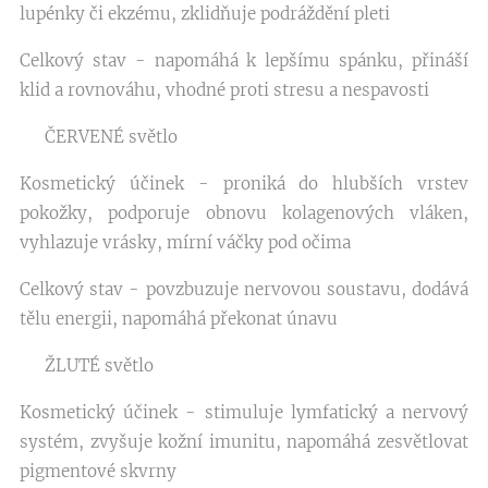
lupénky či ekzému, zklidňuje podráždění pleti
Celkový stav - napomáhá k lepšímu spánku, přináší
klid a rovnováhu, vhodné proti stresu a nespavosti
❤️ ČERVENÉ světlo ❤️
Kosmetický účinek - proniká do hlubších vrstev
pokožky, podporuje obnovu kolagenových vláken,
vyhlazuje vrásky, mírní váčky pod očima
Celkový stav - povzbuzuje nervovou soustavu, dodává
tělu energii, napomáhá překonat únavu
💛 ŽLUTÉ světlo 💛
Kosmetický účinek - stimuluje lymfatický a nervový
systém, zvyšuje kožní imunitu, napomáhá zesvětlovat
pigmentové skvrny