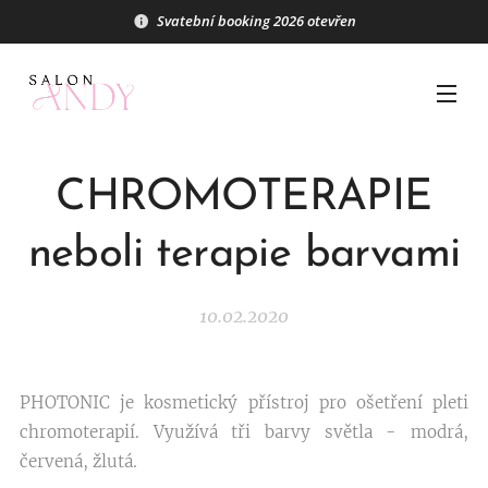
Svatební booking 2026 otevřen
CHROMOTERAPIE
neboli terapie barvami
10.02.2020
PHOTONIC je kosmetický přístroj pro ošetření pleti
chromoterapií. Využívá tři barvy světla - modrá,
červená, žlutá.