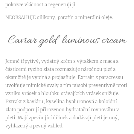
pokožce vláčnost a regenerují ji.
NEOBSAHUJE silikony, parafín a minerální oleje.
Caviar gold luminous cream
Jemně třpytivý, vydatný krém s výtažkem z maca a
částicemi ryzího zlata rozmazluje náročnou pleť a
okamžitě je vypíná a projasňuje. Extrakt z paracressu
uvolňuje mimické svaly a tím působí preventivně proti
vzniku vrásek a hloubku stávajících vrásek snižuje.
Extrakt z kaviáru, kyselina hyaluronová a koloidní
zlato podporují přirozenou hydratační rovnováhu v
pleti. Mají zpevňující účinek a dodávají pleti jemný,
vyhlazený a pevný vzhled.