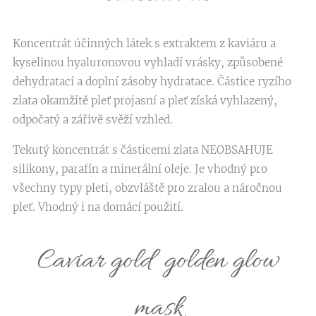
Koncentrát účinných látek s extraktem z kaviáru a
kyselinou hyaluronovou vyhladí vrásky, způsobené
dehydratací a doplní zásoby hydratace. Částice ryzího
zlata okamžitě pleť projasní a pleť získá vyhlazený,
odpočatý a zářivě svěží vzhled.
Tekutý koncentrát s částicemi zlata NEOBSAHUJE
silikony, parafín a minerální oleje. Je vhodný pro
všechny typy pleti, obzvláště pro zralou a náročnou
pleť. Vhodný i na domácí použití.
Caviar gold golden glow
mask