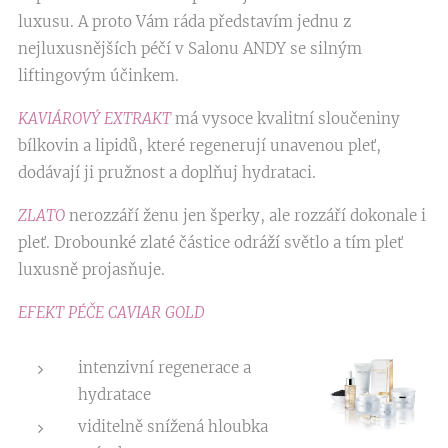
luxusu. A proto Vám ráda představím jednu z
nejluxusnějších péčí v Salonu ANDY se silným
liftingovým účinkem.
KAVIÁROVÝ EXTRAKT
má vysoce kvalitní sloučeniny
bílkovin a lipidů, které regenerují unavenou pleť,
dodávají ji pružnost a doplňuj hydrataci.
ZLATO
nerozzáří ženu jen šperky, ale rozzáří dokonale i
pleť. Drobounké zlaté částice odráží světlo a tím pleť
luxusně projasňuje.
EFEKT PÉČE CAVIAR GOLD
intenzivní regenerace a
hydratace
viditelně snížená hloubka