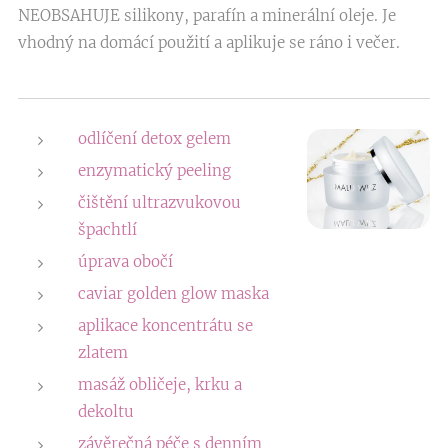
NEOBSAHUJE silikony, parafín a minerální oleje. Je
vhodný na domácí použití a aplikuje se ráno i večer.
odlíčení detox gelem
enzymatický peeling
čištění ultrazvukovou
špachtlí
úprava obočí
caviar golden glow maska
aplikace koncentrátu se
zlatem
masáž obličeje, krku a
dekoltu
závěrečná péče s denním