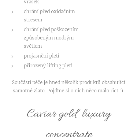
vrásek
chrání před oxidačním
stresem
chrání před poškozením
způsobeným modrým
světlem
projasnění pleti
přirozený lifting pleti
Součástí péče je hned několik produktů obsahující
samotné zlato. Pojďme si o nich něco málo říct :)
Caviar gold luxury
concentrate