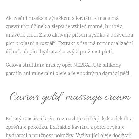
Aktivační maska s výtažkem z kaviáru a maca má
zpevňující účinek a zlepšuje vzhled matné, hrubé a
unavené pleti. Zlato aktivuje přísun kyslíku a unavenou
pleť projasní a rozzáří. Extrakt z řas má remineralizační
účinek, doplní hydrataci a zvýší pružnost pleti.
Gelová struktura masky opět NEBSAHUJE silikony
parafín ani minerální oleje a je vhodný na domácí péči.
Caviar gold massage cream
Bohatý masážní krém rozmazluje obličej, krk a dekolt a
zpevňuje pokožku. Extrakt z kaviáru a perel zvyšuje
hydrataci a pružnost pokožky. Vyživující oleje dodávají